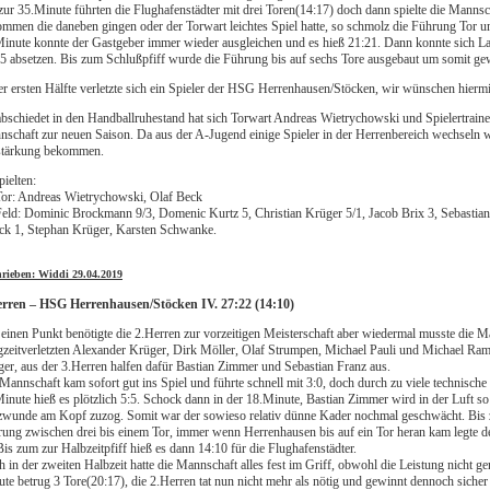
zur 35.Minute führten die Flughafenstädter mit drei Toren(14:17) doch dann spielte die Manns
mmen die daneben gingen oder der Torwart leichtes Spiel hatte, so schmolz die Führung Tor um
inute konnte der Gastgeber immer wieder ausgleichen und es hieß 21:21. Dann konnte sich La
5 absetzen. Bis zum Schlußpfiff wurde die Führung bis auf sechs Tore ausgebaut um somit gew
er ersten Hälfte verletzte sich ein Spieler der HSG Herrenhausen/Stöcken, wir wünschen hierm
bschiedet in den Handballruhestand hat sich Torwart Andreas Wietrychowski und Spielertraine
schaft zur neuen Saison. Da aus der A-Jugend einige Spieler in der Herrenbereich wechseln w
stärkung bekommen.
pielten:
or: Andreas Wietrychowski, Olaf Beck
eld: Dominic Brockmann 9/3, Domenic Kurtz 5, Christian Krüger 5/1, Jacob Brix 3, Sebastian 
k 1, Stephan Krüger, Karsten Schwanke.
hrieben: Widdi 29.04.2019
erren – HSG Herrenhausen/Stöcken IV. 27:22 (14:10)
einen Punkt benötigte die 2.Herren zur vorzeitigen Meisterschaft aber wiedermal musste die M
zeitverletzten Alexander Krüger, Dirk Möller, Olaf Strumpen, Michael Pauli und Michael Ra
er, aus der 3.Herren halfen dafür Bastian Zimmer und Sebastian Franz aus.
Mannschaft kam sofort gut ins Spiel und führte schnell mit 3:0, doch durch zu viele technische
inute hieß es plötzlich 5:5. Schock dann in der 18.Minute, Bastian Zimmer wird in der Luft so ha
zwunde am Kopf zuzog. Somit war der sowieso relativ dünne Kader nochmal geschwächt. Bis 
ung zwischen drei bis einem Tor, immer wenn Herrenhausen bis auf ein Tor heran kam legte der
Bis zum zur Halbzeitpfiff hieß es dann 14:10 für die Flughafenstädter.
 in der zweiten Halbzeit hatte die Mannschaft alles fest im Griff, obwohl die Leistung nicht g
te betrug 3 Tore(20:17), die 2.Herren tat nun nicht mehr als nötig und gewinnt dennoch sicher 