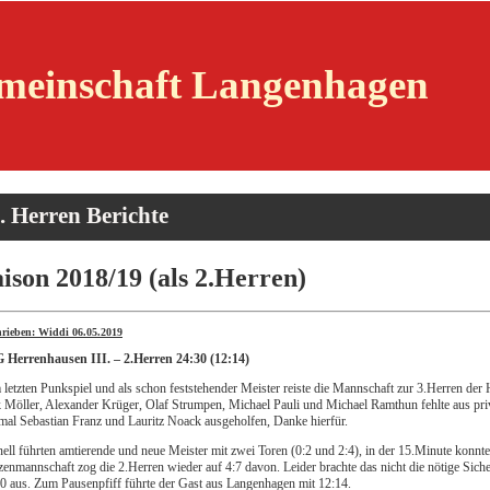
emeinschaft Langenhagen
. Herren Berichte
ison 2018/19 (als 2.Herren)
hrieben: Widdi 06.05.2019
 Herrenhausen III. – 2.Herren 24:30 (12:14)
letzten Punkspiel und als schon feststehender Meister reiste die Mannschaft zur 3.Herren de
 Möller, Alexander Krüger, Olaf Strumpen, Michael Pauli und Michael Ramthun fehlte aus pr
mal Sebastian Franz und Lauritz Noack ausgeholfen, Danke hierfür.
ell führten amtierende und neue Meister mit zwei Toren (0:2 und 2:4), in der 15.Minute konnte
zenmannschaft zog die 2.Herren wieder auf 4:7 davon. Leider brachte das nicht die nötige Sic
0 aus. Zum Pausenpfiff führte der Gast aus Langenhagen mit 12:14.