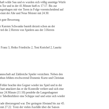
chaft wilde Sau und es wurden sich völlig unnötige Würfe
 Tor und in der 41.Minute hieß es 17:17. Bis zur
ngenhagen mit vier Toren in Folge vorentscheidend auf
innt der Alte und Neue Meister mit 24:30.
it gute Besserung.
r Karsten Schwanke bastelt derzeit schon an der
ird die 2.Herren von Spielern aus der 3.Herren
Franz 3, Heiko Friedrichs 2, Toni Knöchel 2, Lauritz
annschaft auf Zahlreiche Spieler verzichten. Neben den
mthun fehlten erschwerend Domenic Kurtz und Christian
 Fehler brachte den Gegner wieder ins Spiel und in der
rt attackiert das er die Kontrolle verliert und sich eine
zur 24.Minute (11:10) pendelte die Langenhagener
 Tabellenführer eine Schippe rauf und setze sich wieder
erade überzeugend war. Der geringste Abstand bis zur 45.
mit 27:22. Trotz der vielen Ausfälle über die Saison