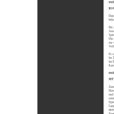
gesc
RSV
Dank
beko
Bis 
Auss
Spie
Die 
zur 
Verh
Es s
Im T
Im F
Kar
gesc
MTV
Zum 
Herr
und 
setz
Spie
Lang
akti
Spor