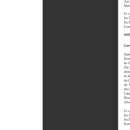
Am S
Meis
Es s
Im T
Im F
Fran
gesc
Gar
Impr
Domi
an S
Die 
abzu
In d
im G
ab. 
drei
Lan
Best
Abw
Es s
Im T
Im F
Kurt