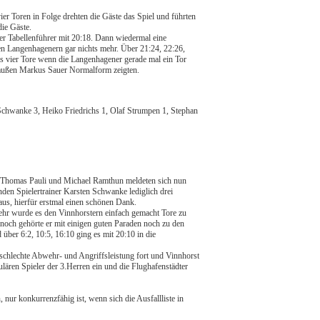
vier Toren in Folge drehten die Gäste das Spiel und führten
die Gäste.
er Tabellenführer mit 20:18. Dann wiedermal eine
den Langenhagenern gar nichts mehr. Über 21:24, 22:26,
bis vier Tore wenn die Langenhagener gerade mal ein Tor
tsaußen Markus Sauer Normalform zeigten.
Schwanke 3, Heiko Friedrichs 1, Olaf Strumpen 1, Stephan
, Thomas Pauli und Michael Ramthun meldeten sich nun
den Spielertrainer Karsten Schwanke lediglich drei
us, hierfür erstmal einen schönen Dank.
ehr wurde es den Vinnhorstern einfach gemacht Tore zu
noch gehörte er mit einigen guten Paraden noch zu den
über 6:2, 10:5, 16:10 ging es mit 20:10 in die
e schlechte Abwehr- und Angriffsleistung fort und Vinnhorst
gulären Spieler der 3.Herren ein und die
Flughafenstädter
 nur konkurrenzfähig ist, wenn sich die Ausfallliste in