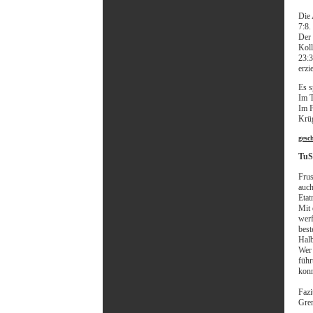
Die 
7:8.
Der 
Koll
23:3
erzi
Es s
Im T
Im F
Krü
gesc
TuS 
Frus
auch
Etat
Mit 
werf
best
Halb
Wer 
führ
konn
Fazi
Gren