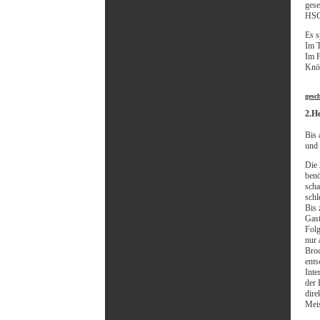
gese
HSG 
Es s
Im T
Im F
Knöc
gesc
2.H
Bis 
und 
Die 
benö
scha
schl
Bis 
Gast
Folg
nur 
Broc
ents
Inte
der 
dire
Meis