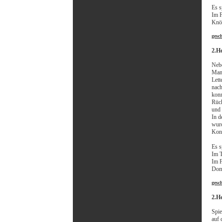
Es s
Im F
Knöc
gesc
2.He
Nebe
Mann
Lett
nach
konn
Rück
und 
In d
wurd
Kons
Es s
Im T
Im F
Domi
gesc
2.H
Spie
auf 