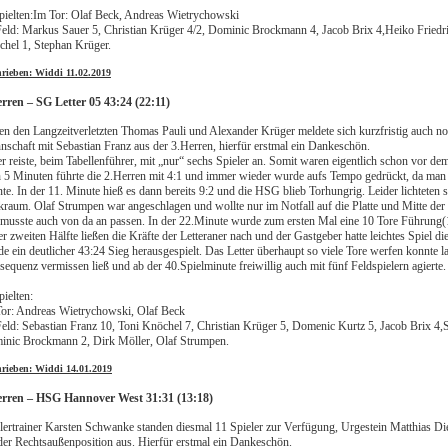
pielten:
Im Tor: Olaf Beck, Andreas Wietrychowski
eld: Markus Sauer 5, Christian Krüger 4/2, Dominic Brockmann 4, Jacob Brix 4,
Heiko Friedr
hel 1, Stephan Krüger.
hrieben: Widdi 11.02.2019
rren – SG Letter 05 43:24 (22:11)
n den Langzeitverletzten Thomas Pauli und Alexander Krüger meldete sich kurzfristig auch no
schaft mit Sebastian Franz aus der 3.Herren, hierfür erstmal ein Dankeschön.
er reiste, beim Tabellenführer, mit „nur“ sechs Spieler an. Somit waren eigentlich schon vor dem
 5 Minuten führte die 2.Herren mit 4:1 und
immer wieder wurde aufs Tempo gedrückt, da man j
te. In der 11. Minute hieß es dann bereits 9:2 und die HSG blieb Torhungrig. Leider lichteten s
raum. Olaf Strumpen war angeschlagen und wollte nur im Notfall auf die Platte und Mitte der 
musste auch von da an passen. In der 22.Minute wurde zum ersten Mal eine 10 Tore
Führung(1
er zweiten Hälfte ließen die Kräfte der Letteraner nach und der Gastgeber hatte leichtes Spiel
e ein deutlicher 43:24 Sieg
herausgespielt. Das Letter überhaupt so viele Tore werfen konnte 
equenz vermissen ließ und ab der 40.Spielminute freiwillig auch mit fünf Feldspielern agierte
pielten:
or: Andreas Wietrychowski, Olaf Beck
eld: Sebastian Franz 10, Toni Knöchel 7, Christian Krüger 5, Domenic Kurtz 5, Jacob Brix 4,
nic Brockmann 2, Dirk Möller, Olaf Strumpen.
hrieben: Widdi 14.01.2019
erren – HSG Hannover West 31:31 (13:18)
lertrainer Karsten Schwanke standen diesmal 11 Spieler zur Verfügung, Urgestein Matthias Di
der Rechtsaußenposition aus. Hierfür erstmal ein Dankeschön.