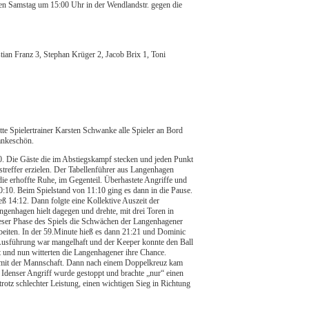
n Samstag um 15:00 Uhr in der Wendlandstr. gegen die
an Franz 3, Stephan Krüger 2, Jacob Brix 1, Toni
te Spielertrainer Karsten Schwanke alle Spieler an Bord
Dankeschön.
3:0. Die Gäste die im Abstiegskampf stecken und jeden Punkt
treffer erzielen. Der Tabellenführer aus Langenhagen
die erhoffte Ruhe, im Gegenteil. Überhastete Angriffe und
10:10. Beim Spielstand von 11:10 ging es dann in die Pause.
eß 14:12. Dann folgte eine Kollektive Auszeit der
genhagen hielt dagegen und drehte, mit drei Toren in
dieser Phase des Spiels die Schwächen der Langenhagener
rbeiten. In der 59.Minute hieß es dann 21:21 und Dominic
Ausführung war mangelhaft und der Keeper konnte den Ball
t und nun witterten die Langenhagener ihre Chance.
ff mit der Mannschaft. Dann nach einem Doppelkreuz kam
Idenser Angriff wurde gestoppt und brachte „nur“ einen
trotz schlechter Leistung, einen wichtigen Sieg in Richtung