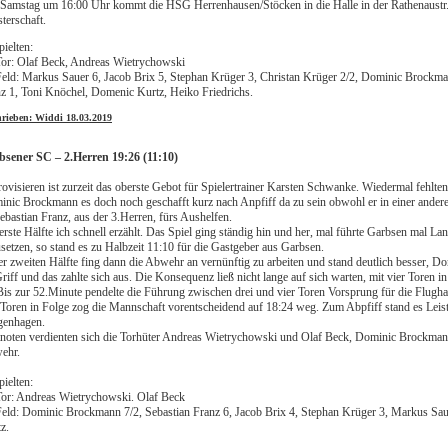
amstag um 16:00 Uhr kommt die HSG Herrenhausen/Stöcken in die Halle in der Rathenaustr. u
terschaft.
pielten:
or: Olaf Beck, Andreas Wietrychowski
eld: Markus Sauer 6, Jacob Brix 5, Stephan Krüger 3, Christan Krüger 2/2, Dominic Brockma
z 1, Toni Knöchel, Domenic Kurtz, Heiko Friedrichs.
hrieben: Widdi 18.03.2019
bsener SC – 2.Herren 19:26 (11:10)
ovisieren ist zurzeit das oberste Gebot für Spielertrainer Karsten Schwanke. Wiedermal fehlt
nic Brockmann es doch noch geschafft kurz nach Anpfiff da zu sein obwohl er in einer andere
ebastian Franz, aus der 3.Herren, fürs Aushelfen.
erste Hälfte ich schnell erzählt. Das Spiel ging ständig hin und her, mal führte Garbsen mal L
setzen, so stand es zu Halbzeit 11:10 für die Gastgeber aus Garbsen.
er zweiten Hälfte fing dann die Abwehr an vernünftig zu arbeiten und stand deutlich besser, 
riff und das zahlte sich aus. Die Konsequenz ließ nicht lange auf sich warten, mit vier Toren i
Bis zur 52.Minute pendelte die Führung zwischen drei und vier Toren Vorsprung für die Flugh
 Toren in Folge zog die Mannschaft vorentscheidend auf 18:24 weg. Zum Abpfiff stand es Leis
genhagen.
noten verdienten sich die Torhüter Andreas Wietrychowski und Olaf Beck, Dominic Brockman
ehr.
pielten:
or: Andreas Wietrychowski. Olaf Beck
eld: Dominic Brockmann 7/2, Sebastian Franz 6, Jacob Brix 4, Stephan Krüger 3, Markus Sau
z.