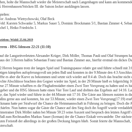
hen, holte die Mannschaft wieder die Meisterschaft nach Langenhagen und kann am kommende
Herrenhausen/Stöcken III. die Saison locker ausklingen lassen.
pielten:
or: Andreas Wietrychowski, Olaf Beck
eld: Karsten Schwanke 5, Markus Sauer 5, Dominic Brockmann 5/1, Bastian Zimmer 4, Sebasti
hel 1, Heiko Friedrichs 1.
hrieben: Widdi 25.04.2019
erren - HSG Idensen 22:21 (11:10)
auf die Langzeitverletzten Alexander Krüger, Dirk Möller, Thomas Pauli und Olaf Strumpen hat
aus der 3.Herren halfen Sebastian Franz und Bastian Zimmer aus, hierfür erstmal ein dickes 
2.Herren begann trotz der langen Spiel und Trainingspause relativ gut und führte schnell mit 
tigen kämpften aufopferungsvoll um jeden Ball und konnten in der 9.Minute den 4:3 Anschluss
ffte es aber die Kurve zu bekommen und setzte sich wieder auf 8:4 ab. Doch das brachte nicht 
echte Abschlüsse brachten den Gegner wieder ins Spiel, in der 29.Minute hieß es folgerichtig 
zur 27.Minute schafften es die Flughafenstädter einen Zwei Tore Vorsprung zu halten und es hi
geber und die HSG Idensen hatte einen Vier Tore Lauf und drehten das Ergebnis auf 14:16. Lan
e, das Spiel wieder und führte in der 44.Minute mit 17:16. Die Gäste aus Idensen nutzten in 
allzu gerne aus und konnten, bis zur 53.Minute, wieder einen Zwei Tore Vorsprung(17:19) era
kmann hatte per Strafwurf die Chance die Heimmannschaft in Führung zu bringen. Doch die 
chärfen. Nun hatten sogar die Gäste die Chance auf den Sieg doch ihr Angriff wurde verdaddel
rimstrainer Dirk Möller nahm bei Minute 59:23 seine Auszeit und besprach den letzten Angri
Ball zum Rechtsaußen Markus Sauer (Iceman) der die Chance Eiskalt verwandelte. Der nächste 
kten Freistoß der allerdings in der großen Deckung hingen blieb. Somit feierte die Mannschaft, 
terschaft.