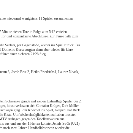
nke wiedermal wenigstens 11 Spieler zusammen zu
7.Minute sieben Tore in Folge zum 5:12 erzielen.
Tor und konzentrierte Abschlüsse. Zur Pause hatte zum
die Seelzer, per Gegenstöße, wieder ins Spiel zurück. Bis
d Domenic Kurtz sorgten dann aber wieder für klare
nführer einen sicheren 21:28 Sieg.
nn 3, Jacob Brix 2, Heiko Friedrichs1, Lauritz Noack,
ten Schwanke gerade mal sieben Etatmäßige Spieler der 2.
er, hinzu verletzten sich Christian Krüger, Dirk Möller
schlagen ging Toni Knöchel ins Spiel, Keeper Olaf Beck
 die Kiste. Um Wechselmöglichkeiten zu haben mussten
en MTV Auhagen gegen den Tabellenzweiten aus
chs aus und aus der 1.Herren konnte Dennis Ströh (U21)
ch nach zwei Jahren Handballabstinenz wieder die