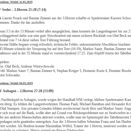
hrieben: Widdi 11.03.2019
 Seelze – 2.Herren 21:28 (7:14)
 Lauritz Noack und Bastian Zimmer aus der 3.Herren schaffte es Spielertrainer Karsten
Schwa
mmen. Danke für das aushelfen.
zum 5:5 in der 13.Minute verlief alles ausgeglichen, dann konnten die Langenhagener bis zur 2
chlaggebend dafür war eine gute
Abwehrarbeit mit einem sicheren Rückhalt von Olaf Beck im 
lstand von 7:14 diese sieben Tore Führung bestand.
zweite Hälfte begann wenig erfreulich, technische Fehler, unkonzentrierte Abschlüsse brachten 
45.Minute schmolz der Vorsprung bis auf drei Tore (16:19), Markus Sauer, Bastian Zimmer un
ältnisse und in der 55.Minute stand es vorentscheidend 17:25. Zum Abpfiff feierte der
Tabelle
pielten:
or: Olaf Beck, Andreas Wietrychowski
eld: Markus Sauer 7, Bastian Zimmer 6, Stephan Krüger 5, Domenic Kurtz 4, Dominic Brockma
sten Schwanke.
hrieben: Widdi 04.03.2019
 Auhagen – 2.Herren 27:28 (13:09)
Nachholspiel in Auhagen, wurde wegen der Handball WM verlegt, blieben Spielertrainer Kars
en übrig. Es fehlten die Langzeitverletzten Thomas Pauli, Michael Ramthun und Alexander Krüg
Olaf Stumpen. Aus privaten Gründen fehlten erschwerend Jacob Brix und Markus Sauer. Ange
te sich zwar auf die Bank, wollte aber auf Grund von Rückenproblemen nur zu Strafwürfen in
ler aus anderen Mannschaften aktiviert werden, wollte man im Spitzenspiel des Tabellenerst
enhagen nicht gnadenlos untergehen. Aus der 3.Herren halfen Sebastian Franz und Jan Diedri
viert werden. Als Bonbon konnte Maximilian Wölfel, Trainer der 1.Herren, motiviert werden si
tschuhe zu schnüren. Hierzu erstmal ein Riesen Dankeschön.