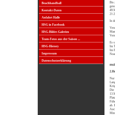
Bis 
Beachhandball
geno
49.M
Kontakt-Daten
21:2
Anfahrt Halle
In d
HSG in Facebook
Vera
Mann
HSG-Bilder-Galerien
Ver
Team-Fotos aus der Saison ...
Es s
Im T
HSG-History
Im F
Impressum
Noac
Datenschutzerklärung
gesc
2.H
Nur 
Lang
Krüg
Die 
13.M
Plat
Führ
ab. 
Auch
Minu