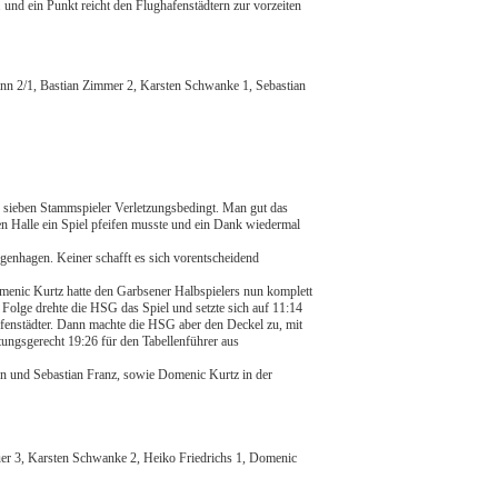
nd ein Punkt reicht den Flughafenstädtern zur vorzeiten
nn 2/1, Bastian Zimmer 2, Karsten Schwanke 1, Sebastian
en sieben Stammspieler Verletzungsbedingt. Man gut das
n Halle ein Spiel pfeifen musste und ein Dank wiedermal
angenhagen. Keiner schafft es sich vorentscheidend
Domenic Kurtz hatte den Garbsener Halbspielers nun komplett
n Folge drehte die HSG das Spiel und setzte sich auf 11:14
afenstädter. Dann machte die HSG aber den Deckel zu, mit
tungsgerecht 19:26 für den Tabellenführer aus
n und Sebastian Franz, sowie Domenic Kurtz in der
er 3, Karsten Schwanke 2, Heiko Friedrichs 1, Domenic