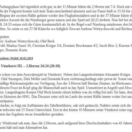
Anfangsphase lief eigentlich recht gut, in der 11.Minute führte die 2.Herren mit 7:4. Doch mit 
 In der Folgezeit konnte sich kein Team entscheidend absetzen und zur Pause hieß es 15:16 für 
Beginn der zweiten Hälfte gehörte wieder den Flughafenstädtern und in der 37.Minute führte d
ektive Auszeit die die Nienburger gerne nutzen und das Spiel auf 20:22 drehten. Nun lief bei 
0, 24:33 setzen sich die Gäste kontinuierlich ab. In der Regel warf Nienburg mindestens drei 
elten. So setzte es ein 27:38 Klatsche wo lediglich Torwart Andreas Wietrychowski und Rech
pielten:
or: Andreas Wietrychowski, Olaf Beck
eld: Markus Sauer 10, Christian Krüger 5/4, Dominic Brockmann 4/2, Jacob Brix 3, Karsten 
ger, Domenic Kurtz.
hrieben: Widdi 18.02.2019
Vinnhorst III. – 2.Herren 34:24 (20:10)
t schon vor dem Auswärtsspiel in Vinnhorst. Neben den Langzeitverletzten Alexander Krüger
 Olaf Strumpen, Dirk Möller und Domenik Kurtz verletzungsbedingt oder privat ab. Somit stan
mäßige Rückraumspieler zur Verfügung. Aus der 3.Herren half Bastian Zimmer, im Rückraum a
diesem Frust im Kopf ging die Mannschaft auch in das Spiel. Unmotiviert in Angriff und Abw
en. Langenhagens Keeper Olaf Beck konnte einem leidtun was da völlig frei aufs Tor kam, den
en Akteuren der HSG. Das Desaster setze sich im Laufe der ersten Hälfte immer weiter fort und 
zeitpause.
dachte, es folgt ein Aufbäumen des Tabellenführers, sah sich getäuscht. Nahtlos setzte sich di
te teilweise mit 15 Toren Unterschied.
Erst in den letzten 10 Minuten setzte Vinnhorst seine re
ten das Ergebnis etwas freundlicher gestalten.
t: Wiedermal sah man, dass die 2.Herren, auch aufgrund ihres Durchschnittalters von 41 Jahren,
zen hält und man Alternativen hat.