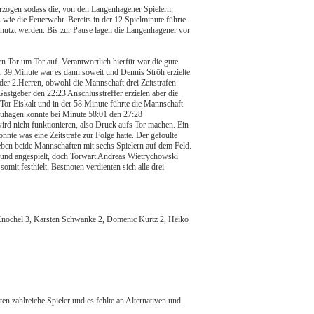
erzogen sodass die, von den Langenhagener Spielern,
wie die Feuerwehr. Bereits in der 12.Spielminute führte
utzt werden. Bis zur Pause lagen die Langenhagener vor
n Tor um Tor auf. Verantwortlich hierfür war die gute
 39.Minute war es dann soweit und Dennis Ströh erzielte
der 2.Herren, obwohl die Mannschaft drei Zeitstrafen
astgeber den 22:23 Anschlusstreffer erzielen aber die
Tor Eiskalt und in der 58.Minute führte die Mannschaft
Auhagen konnte bei Minute 58:01 den 27:28
wird nicht funktionieren, also Druck aufs Tor machen. Ein
te was eine Zeitstrafe zur Folge hatte. Der gefoulte
ieben beide Mannschaften mit sechs Spielern auf dem Feld.
 und angespielt, doch Torwart Andreas Wietrychowski
mit festhielt. Bestnoten verdienten sich alle drei
 Knöchel 3, Karsten Schwanke 2, Domenic Kurtz 2, Heiko
ten zahlreiche Spieler und es fehlte an Alternativen und