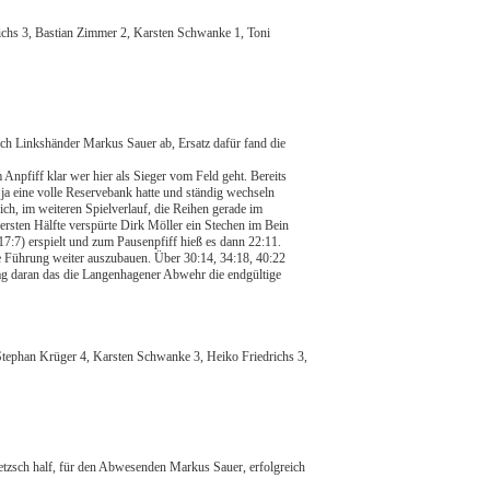
ichs 3, Bastian Zimmer 2, Karsten Schwanke 1, Toni
ch Linkshänder Markus Sauer ab, Ersatz dafür fand die
 Anpfiff klar wer hier als Sieger vom Feld geht. Bereits
a eine volle Reservebank hatte und ständig wechseln
ich, im weiteren Spielverlauf, die Reihen gerade im
ersten Hälfte verspürte Dirk Möller ein Stechen im Bein
7:7) erspielt und zum Pausenpfiff hieß es dann 22:11.
 die Führung weiter auszubauen. Über 30:14, 34:18, 40:22
lag daran das die Langenhagener Abwehr die endgültige
.
Stephan Krüger 4, Karsten Schwanke 3, Heiko Friedrichs 3,
etzsch half, für den Abwesenden Markus Sauer, erfolgreich