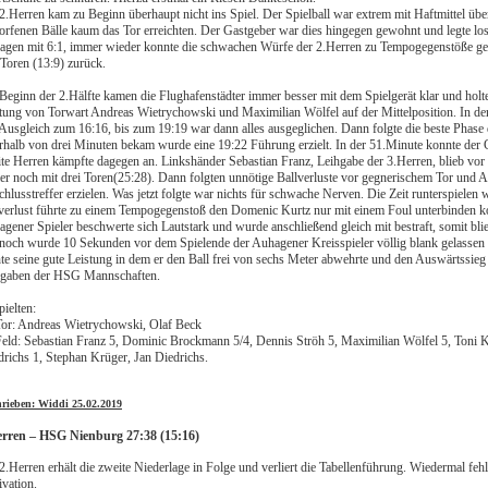
2.Herren kam zu Beginn überhaupt nicht ins Spiel. Der Spielball war extrem mit Haftmittel üb
rfenen Bälle kaum das Tor erreichten. Der Gastgeber war dies hingegen gewohnt und legte los 
gen mit 6:1, immer wieder konnte die schwachen Würfe der 2.Herren zu Tempogegenstöße gen
 Toren (13:9) zurück.
Beginn der 2.Hälfte kamen die Flughafenstädter immer besser mit dem Spielgerät klar und holte
tung von Torwart Andreas Wietrychowski und Maximilian Wölfel auf der Mittelposition. In der
Ausgleich zum 16:16, bis zum 19:19 war dann alles ausgeglichen. Dann folgte die beste Phase 
rhalb von drei Minuten bekam wurde eine 19:22 Führung erzielt. In der 51.Minute konnte der G
te Herren kämpfte dagegen an. Linkshänder Sebastian Franz, Leihgabe der 3.Herren, blieb vor 
r noch mit drei Toren(25:28). Dann folgten unnötige Ballverluste vor gegnerischem Tor und 
hlusstreffer erzielen. Was jetzt folgte war nichts für schwache Nerven. Die Zeit runterspielen 
verlust führte zu einem Tempogegenstoß den Domenic Kurtz nur mit einem Foul unterbinden konn
gener Spieler beschwerte sich Lautstark und wurde anschließend gleich mit bestraft, somit bl
och wurde 10 Sekunden vor dem Spielende der Auhagener Kreisspieler völlig blank gelassen
te seine gute Leistung in dem er den Ball frei von sechs Meter abwehrte und den Auswärtssieg so
hgaben der HSG Mannschaften.
pielten:
or: Andreas Wietrychowski, Olaf Beck
eld: Sebastian Franz 5, Dominic Brockmann 5/4, Dennis Ströh 5, Maximilian Wölfel 5, Toni
drichs 1, Stephan Krüger, Jan Diedrichs.
hrieben: Widdi 25.02.2019
erren – HSG Nienburg 27:38 (15:16)
2.Herren erhält die zweite Niederlage in Folge und verliert die Tabellenführung. Wiedermal fehl
vation.