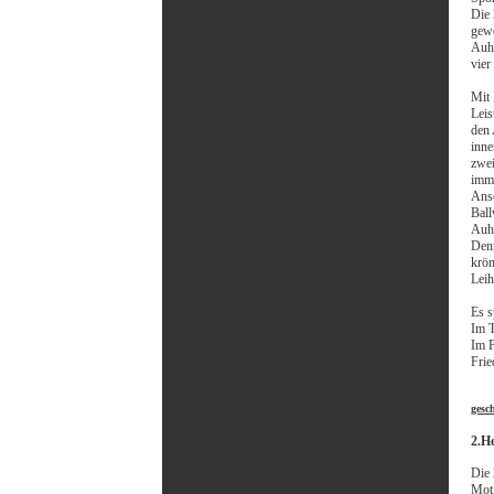
Die 
gewo
Auha
vier
Mit 
Leis
den 
inne
zwei
imme
Ansc
Ball
Auha
Denn
krön
Lei
Es s
Im T
Im F
Frie
gesc
2.H
Die 
Moti