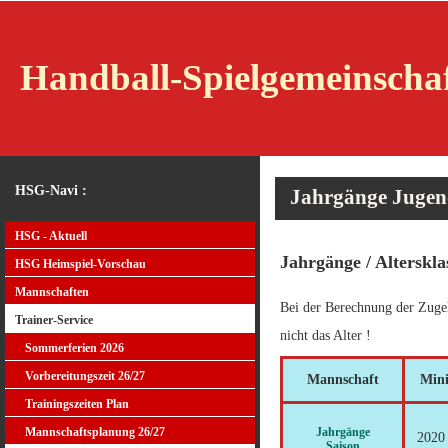
Handball-Spielgemeinscha
HSG-Navi :
Jahrgänge Juge
HSG - Aktuell
Jahrgänge / Alterskla
HSG Heimspiel-Vorschau
Mannschaften
Bei der Berechnung der Zugeh
Trainer-Service
nicht das Alter !
Sommerferien 2026
Vorbereitungszeit 26/27
Mannschaft
Min
Trainingszeiten Plan
Jahrgänge
Mannschaftsplanung 26/27
2020
Saison