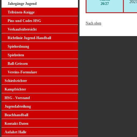
202
26/27
Jahrgänge Jugend
Tribünen-Knigge
Pins und Codes HSG
Nach oben
Verkaufsübersicht
Richtlinie Jugend-Handball
Spielordnung
Spielzeiten
Ball-Grössen
Vereins-Formulare
Schiedsrichter
Kampfrichter
HSG - Vorstand
Jugendabteilung
Beachhandball
Kontakt-Daten
Anfahrt Halle