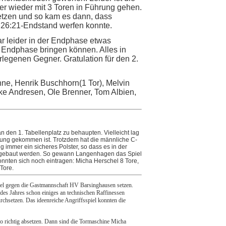
r wieder mit 3 Toren in Führung gehen.
tzen und so kam es dann, dass
m 26:21-Endstand werfen konnte.
r leider in der Endphase etwas
e Endphase bringen können. Alles in
rlegenen Gegner. Gratulation für den 2.
hne, Henrik Buschhorn(1 Tor), Melvin
uke Andresen, Ole Brenner, Tom Albien,
 den 1. Tabellenplatz zu behaupten. Vielleicht lag
istung gekommen ist. Trotzdem hat die männliche C-
 immer ein sicheres Polster, so dass es in der
usgebaut werden. So gewann Langenhagen das Spiel
 konnten sich noch eintragen: Micha Herschel 8 Tore,
Tore.
iel gegen die Gastmannschaft HV Barsinghausen setzen.
des Jahres schon einiges an technischen Raffinessen
chsetzen. Das ideenreiche Angriffsspiel konnten die
 so richtig absetzen. Dann sind die Tormaschine Micha