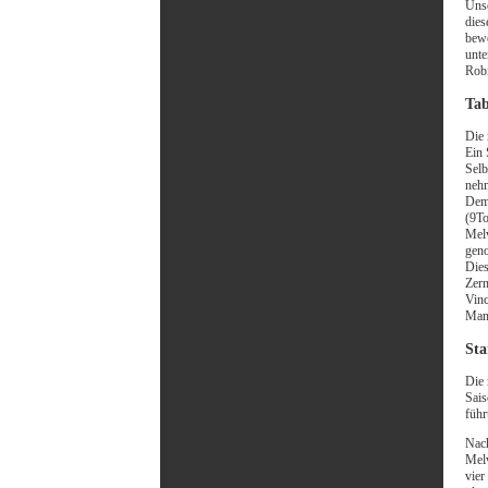
Unse
dies
bewe
unte
Rob
Tab
Die 
Ein 
Selb
nehm
Dem 
(9To
Melv
gen
Dies
Zern
Vinc
Mann
Sta
Die 
Sais
führ
Nach
Melv
vier