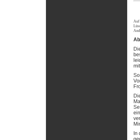
Auf 
Lüsc
Andr
Ab
Di
be
le
mit
So
Vo
Fro
Di
Ma
Se
ei
ver
Mi
In
ge