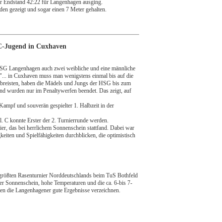
er Endstand 42:22 für Langenhagen ausging.
den gezeigt und sogar einen 7 Meter gehalten.
 C-Jugend in Cuxhaven
HSG Langenhagen auch zwei weibliche und eine männliche
"... in Cuxhaven muss man wenigstens einmal bis auf die
abreisten, haben die Mädels und Jungs der HSG bis zum
n und wurden nur im Penaltywerfen beendet. Das zeigt, auf
Kampf und souverän gespielter 1. Halbzeit in der
l. C konnte Erster der 2. Turnierrunde werden.
er, das bei herrlichem Sonnenschein stattfand. Dabei war
keiten und Spielfähigkeiten durchblicken, die optimistisch
größten Rasenturnier Norddeutschlands beim TuS Bothfeld
der Sonnenschein, hohe Temperaturen und die ca. 6-bis 7-
nten die Langenhagener gute Ergebnisse verzeichnen.