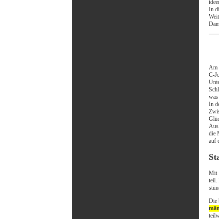
idee
In d
Weit
Dami
Am l
C-Ju
Unte
Schl
was 
In d
Zwis
Glüc
Ausk
die 
auf 
St
Mit 
teil
stün
Die 
män
teil