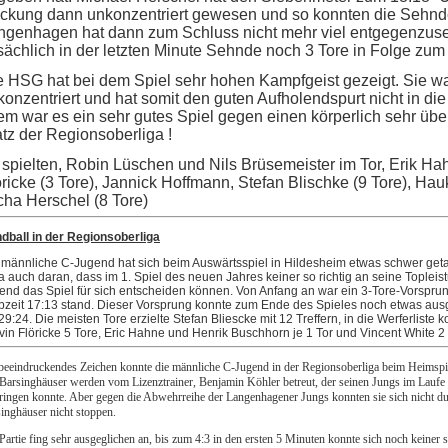
ckung dann unkonzentriert gewesen und so konnten die Sehnde
ngenhagen hat dann zum Schluss nicht mehr viel entgegenzuse
tsächlich in der letzten Minute Sehnde noch 3 Tore in Folge zu
e HSG hat bei dem Spiel sehr hohen Kampfgeist gezeigt. Sie wa
konzentriert und hat somit den guten Aufholendspurt nicht in di
lem war es ein sehr gutes Spiel gegen einen körperlich sehr übe
atz der Regionsoberliga !
 spielten, Robin Lüschen und Nils Brüsemeister im Tor, Erik Ha
öricke (3 Tore), Jannick Hoffmann, Stefan Blischke (9 Tore), Ha
cha Herschel (8 Tore)
dball in der Regionsoberliga
 männliche C-Jugend hat sich beim Auswärtsspiel in Hildesheim etwas schwer getan
ja auch daran, dass im 1. Spiel des neuen Jahres keiner so richtig an seine Tople
end das Spiel für sich entscheiden können. Von Anfang an war ein 3-Tore-Vorsprung
bzeit 17:13 stand. Dieser Vorsprung konnte zum Ende des Spieles noch etwas a
 29:24. Die meisten Tore erzielte Stefan Bliescke mit 12 Treffern, in die Werferliste
vin Flöricke 5 Tore, Eric Hahne und Henrik Buschhorn je 1 Tor und Vincent White 2 
beeindruckendes Zeichen konnte die männliche C-Jugend in der Regionsoberliga beim Heimsp
Barsinghäuser werden vom Lizenztrainer, Benjamin Köhler betreut, der seinen Jungs im Laufe 
ringen konnte. Aber gegen die Abwehrreihe der Langenhagener Jungs konnten sie sich nicht dur
inghäuser nicht stoppen.
Partie fing sehr ausgeglichen an, bis zum 4:3 in den ersten 5 Minuten konnte sich noch keiner