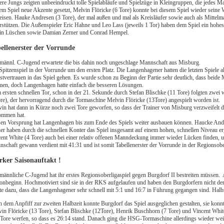
re Jungs zeigten unbeeindruckt tolle Spielabläufe und Spielzüge in Kleingruppen, die jedes Ma
em Spiel neue Akzente gesetzt, Melvin Flöricke (6 Tore) konnte bei diesem Spiel wieder seine 
isen. Hauke Andresen (3 Tore), der mal außen und mal als Kreisläufer sowie auch als Mittelm
rstützen. Die Außenspieler Eric Hahne und Leo Lass (jeweils 1 Tor) haben dem Spiel ein hohes
in Lüschen sowie Damian Zerner und Conrad Hempel.
ellenerster der Vorrunde
männl. C-Jugend erwartete die bis dahin noch ungeschlage Mannschaft aus Misburg.
Spitzenspiel in der Vorrunde um den ersten Platz. Die Langenhagener hatten die letzten Spiel
stvertrauen in das Spiel gehen. Es wurde schon zu Beginn der Partie sehr deutlich, dass beide
en, doch Langenhagen hatte einfach die besseren Lösungen.
ersten schnellen Tor, schon in der 21. Sekunde durch Stefan Blischke (11 Tore) folgten zwei
re), der hervorragend durch die Tormaschine Melvin Flöricke (13Tore) angespielt worden ist.
in hat dann in Kürze noch zwei Tore geworfen, so dass der Trainer von Misburg verzweifelt d
ommen hat.
en Vorsprung hat Langenhagen bis zum Ende des Spiels weiter ausbauen können. Haucke And
er haben durch die schnellen Konter das Spiel insgesamt auf einem hohen, schnellen Niveau e
ent White (4 Tore) auch bei einer relativ offenen Manndeckung immer wieder Lücken finden,
schaft gewann verdient mit 41:31 und ist somit Tabellenerster der Vorrunde in der Regionsobe
rker Saisonauftakt !
männliche C-Jugend hat ihr erstes Regionsoberligaspiel gegen Burgdorf II bestreiten müssen. A
onbeginn. Hochmotiviert sind sie in der RKS aufgelaufen und haben den Burgdorfern nicht de
te dazu, dass die Langenhagener sehr schnell mit 5:1 und 16:7 in Führung gegangen sind. Halb
 dem Anpfiff zur zweiten Halbzeit konnte Burgdorf das Spiel ausgeglichen gestalten, sie konnt
in Flöricke (13 Tore), Stefan Blischke (12Tore), Henrik Buschhorn (7 Tore) und Vincent White 
 Tore werfen, so dass es 26:14 stand. Danach ging die HSG-Tormaschine allerdings wieder weite