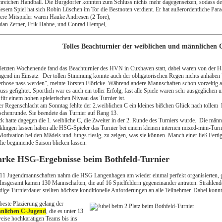
nreichen Handball. Die Burgdorfer konnten zum Schluss nichts mehr dagegensetzen, sodass d
iesem Spiel hat sich Robin Lüschen im Tor die Bestnoten verdient. Er hat außerordentliche Para
ere Mitspieler waren Hauke Andresen (2 Tore),
an Zerner, Erik Hahne, und Conrad Hempel,
Tolles Beachturnier der weiblichen und männlichen
etzten Wochenende fand das Beachturnier des HVN in Cuxhaven statt, dabei waren von der 
gend im Einsatz. Der tollen Stimmung konnte auch der obligatorischen Regen nichts anhaben 
rhose nass werden", meinte Torsten Flöricke. Während andere Mannschaften schon vorzeitig 
uss gefightet. Sportlich war es auch ein toller Erfolg, fast alle Spiele waren sehr ausgegliche
für einem hohen spielerischen Niveau das Turnier ist.
er Regenschlacht am Sonntag fehlte der 2.weiblichen C ein kleines bißchen Glück nach tollem 
chenrunde. Sie beendete das Turnier auf Rang 13.
k hatte dagegen die 1. weibliche C, die Zweiter in der 2. Runde des Turniers wurde. Die männ
lingen lassen haben alle HSG-Spieler das Turnier bei einem kleinen internen mixed-mini-Turni
Motivation bei den Mädels und Jungs riesig, zu zeigen, was sie können. Manch einer ließ Fertig
die beginnende Saison blicken lassen.
arke HSG-Ergebnisse beim Bothfeld-Turnier
11 Jugendmannschaften nahm die HSG Langenhagen am wieder einmal perfekt organisierten, 
. Insgesamt kamen 130 Mannschaften, die auf 16 Spielfeldern gegeneinander antraten. Strahlen
dige Turnierdauer stellten höchste konditionelle Anforderungen an alle Teilnehmer. Dabei kon
beste Plazierung gelang der
nlichen C-Jugend
, die es unter 13
weise hochkarätigen Teams bis ins