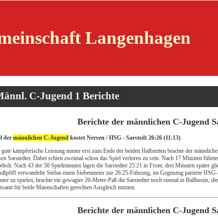
emeinschaft Langenhagen
ännl. C-Jugend 1 Berichte
Berichte der männlichen C-Jugend S
el der
männlichen C-Jugend
kostet Nerven / HSG - Sarstedt 26:26 (11:13)
 gute kämpferische Leistung immer erst zum Ende der beiden Halbzeiten brachte der männlich
ken Sarstedter. Dabei schien zweimal schon das Spiel verloren zu sein. Nach 17 Minuten führte
eholt. Nach 43 der 50 Spielminuten lagen die Sarstedter 25:21 in Front, drei Minuten später 
ußpfiff verwandelte Stefan einen Siebenmeter zur 26:25-Führung, im Gegenzug parierte HSG-
nter zu spielen, brachte ein gewagter 20-Meter-Paß die Sarstedter noch einmal in Ballbesitz,
esamt für beide Mannschaften gerechten Ausgleich nutzten.
Berichte der männlichen C-Jugend S