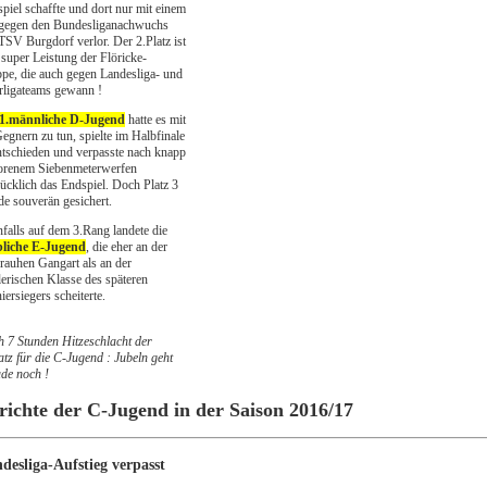
piel schaffte und dort nur mit einem
 gegen den Bundesliganachwuchs
TSV Burgdorf verlor. Der 2.Platz ist
 super Leistung der Flöricke-
pe, die auch gegen Landesliga- und
ligateams gewann !
1.männliche D-Jugend
hatte es mit
egnern zu tun, spielte im Halbfinale
tschieden und verpasste nach knapp
orenem Siebenmeterwerfen
ücklich das Endspiel. Doch Platz 3
e souverän gesichert.
falls auf dem 3.Rang landete die
bliche E-Jugend
, die eher an der
rauhen Gangart als an der
lerischen Klasse des späteren
iersiegers scheiterte.
 7 Stunden Hitzeschlacht der
atz für die C-Jugend : Jubeln geht
de noch !
richte der C-Jugend in der Saison 2016/17
desliga-Aufstieg verpasst