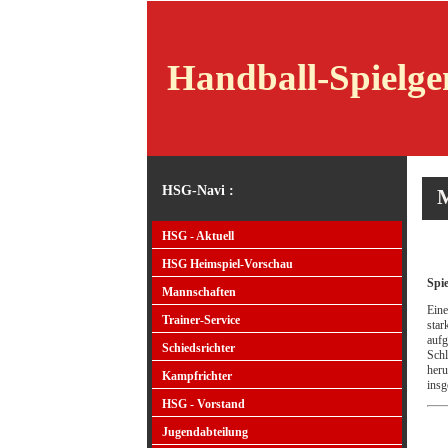
Handball-Spielg
HSG-Navi :
M
HSG - Aktuell
HSG Heimspiel-Vorschau
Spi
Mannschaften
Eine
Trainer-Service
star
aufg
Schiedsrichter
Schl
heru
Kampfrichter
insg
HSG - Vorstand
Jugendabteilung