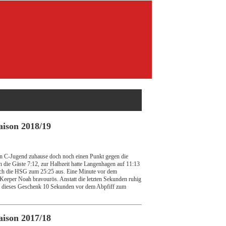
aison 2018/19
en C-Jugend zuhause doch noch einen Punkt gegen die
n die Gäste 7:12, zur Halbzeit hatte Langenhagen auf 11:13
glich die HSG zum 25:25 aus. Eine Minute vor dem
Keeper Noah bravourös. Anstatt die letzten Sekunden ruhig
 die dieses Geschenk 10 Sekunden vor dem Abpfiff zum
aison 2017/18