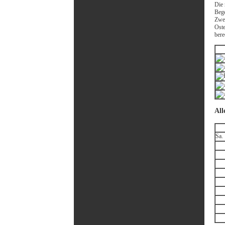
Die 
Bege
Zwei
Oste
bere
All
Sa.