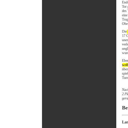
Ends
Tor
des 
eine
Trup
Ober
Die
17 G
unen
verl
ungl
wurd
Eben
wei
über
spie
Turn
Nach
2.Pl
gera
Be
Lan