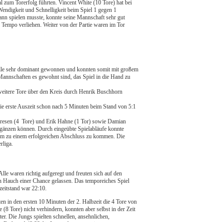
l zum Torerfolg führten. Vincent White (10 Tore) hat bei
Wendigkeit und Schnelligkeit beim Spiel 1 gegen 1
ann spielen musste, konnte seine Mannschaft sehr gut
 Tempo verliehen. Weiter von der Partie waren im Tor
e alle sehr dominant gewonnen und konnten somit mit großem
 Mannschaften es gewohnt sind, das Spiel in die Hand zu
 weitere Tore über den Kreis durch Henrik Buschhorn
ie erste Auszeit schon nach 5 Minuten beim Stand von 5:1
resen (4 Tore) und Erik Hahne (1 Tor) sowie Damian
rgänzen können. Durch eingeübte Spielabläufe konnte
 um zu einem erfolgreichen Abschluss zu kommen. Die
rliga.
lle waren richtig aufgeregt und freuten sich auf den
n Hauch einer Chance gelassen. Das temporeiches Spiel
zeitstand war 22:10.
en in den ersten 10 Minuten der 2. Halbzeit die 4 Tore von
(8 Tore) nicht verhindern, konnten aber selbst in der Zeit
r. Die Jungs spielten schnellen, ansehnlichen,