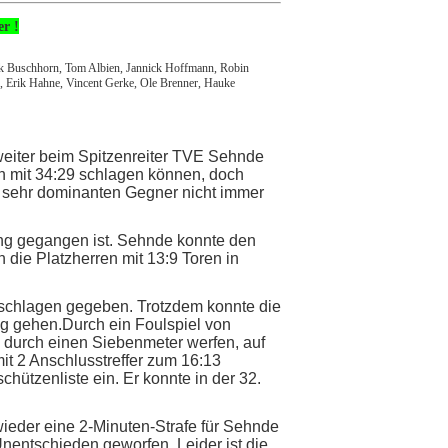
r !
ik Buschhorn, Tom Albien, Jannick Hoffmann, Robin
ke, Erik Hahne, Vincent Gerke, Ole Brenner, Hauke
weiter beim Spitzenreiter TVE Sehnde
h mit 34:29 schlagen können, doch
ch sehr dominanten Gegner nicht immer
ng gegangen ist. Sehnde konnte den
 die Platzherren mit 13:9 Toren in
schlagen gegeben. Trotzdem konnte die
ng gehen.Durch ein Foulspiel von
d durch einen Siebenmeter werfen, auf
it 2 Anschlusstreffer zum 16:13
chützenliste ein. Er konnte in der 32.
 wieder eine 2-Minuten-Strafe für Sehnde
entschieden geworfen. Leider ist die