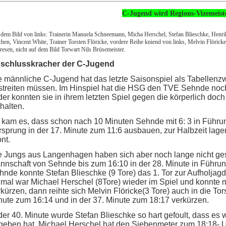
C-Jugend wird Regions-Vizemeiste
dem Bild von links: Trainerin Manuela Schneemann, Micha Herschel, Stefan Blieschke, Henr
hen, Vincent White, Trainer Torsten Flöricke, vordere Reihe kniend von links, Melvin Flöric
esen, nicht auf dem Bild Torwart Nils Brüsemeister.
schlusskracher der C-Jugend
e männliche C-Jugend hat das letzte Saisonspiel als Tabellenz
streiten müssen. Im Hinspiel hat die HSG den TVE Sehnde noc
ider konnten sie in ihrem letzten Spiel gegen die körperlich do
halten.
 kam es, dass schon nach 10 Minuten Sehnde mit 6: 3 in Führu
rsprung in der 17. Minute zum 11:6 ausbauen, zur Halbzeit lagen
nt.
e Jungs aus Langenhagen haben sich aber noch lange nicht ge
nnschaft von Sehnde bis zum 16:10 in der 28. Minute in Führu
hnde konnte Stefan Blieschke (9 Tore) das 1. Tor zur Aufholjag
nmal war Michael Herschel (8Tore) wieder im Spiel und konnte m
kürzen, dann reihte sich Melvin Flöricke(3 Tore) auch in die Tors
nute zum 16:14 und in der 37. Minute zum 18:17 verkürzen.
 der 40. Minute wurde Stefan Blieschke so hart gefoult, dass es
geben hat. Michael Herschel hat den Siebenmeter zum 18:18- Un