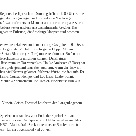
 Regionsoberliga sichern. Sonntag früh um 9:00 Uhr ist die
egen die Langenhagen im Hinspiel eine Niederlage
ft war in den ersten Minuten auch noch nicht ganz wach.
 Tabellenzweiter und ein ernst zunehmender Gegner. Das
ngsam in Führung, die Spielzüge klappten und brachten
der zweiten Halbzeit noch mal richtig Gas geben. Die Devise
u Beginn der 2. Halbzeit sehr gut geklappt. Melvin
r Stefan Blischke (14 Tore) umsetzen können. Stefan hat
 Torschützenliste anführen können. Durch gutes
m Rückraum im Tor versenken. Hauke Andresen (3 Tore) hat
lche Spiele gewinnt man aber auch nur, wenn der Torwart
ig viel Nerven gekostet. Mehrere Würfe, die frei aufs Tor
 Hahne, Conrad Hempel und Leo Lass. Leider konnte
 Manuela Schneemann und Torsten Flöricke ist stolz auf
 Nur ein kleines Formtief bescherte den Langenhagenern
 Spielern um, so dass zum Ende der Spielzeit Stefan
rbleiben musste. Der Spieler von Hildesheim bekam dafür
de HSG- Mannschaft. Sie konnten unsere Spieler nur mit
 - für ein Jugendspiel viel zu viel.