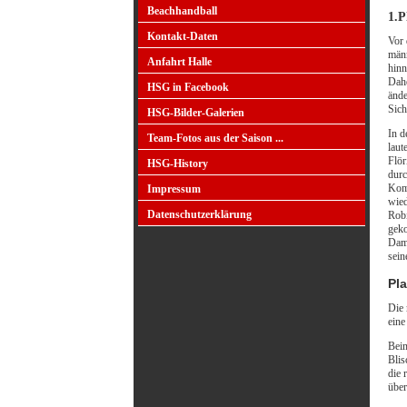
Beachhandball
1.P
Kontakt-Daten
Vor 
männ
Anfahrt Halle
hinn
Dahe
HSG in Facebook
ände
Sich
HSG-Bilder-Galerien
In d
Team-Fotos aus der Saison ...
laut
Flör
HSG-History
durc
Komb
Impressum
wied
Datenschutzerklärung
Robi
geko
Dami
sein
Pl
Die 
eine
Beim
Blis
die 
über