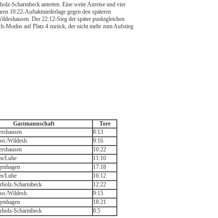
holz-Scharmbeck antreten. Eine weite Anreise und vier
ren 10:22-Auftaktniederlage gegen den späteren
Wildeshausen. Der 22:12-Sieg der später punktgleichen
ch-Modus auf Platz 4 zurück, der nicht mehr zum Aufstieg
Gastmannschaft
Tore
ershausen
8:13
t./Wildesh.
9:16
ershausen
10:22
n/Luhe
11:10
genhagen
17:18
n/Luhe
16:12
rholz-Scharmbeck
12:22
t./Wildesh.
9:15
genhagen
18:21
rholz-Scharmbeck
8:5