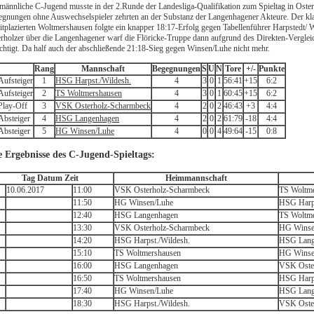
männliche C-Jugend musste in der 2.Runde der Landesliga-Qualifikation zum Spieltag in Oster
gnungen ohne Auswechselspieler zehrten an der Substanz der Langenhagener Akteure. Der kla
tplazierten Woltmershausen folgte ein knapper 18:17-Erfolg gegen Tabellenführer Harpstedt/ 
rholzer über die Langenhagener warf die Flöricke-Truppe dann aufgrund des Direkten-Verglei
chtigt. Da half auch der abschließende 21:18-Sieg gegen Winsen/Luhe nicht mehr.
Rang
Mannschaft
Begegnungen
S
U
N
Tore
+/-
Punkte
1
HSG Harpst./Wildesh.
4
3
0
1
56:41
+15
6:2
2
TS Woltmershausen
4
3
0
1
60:45
+15
6:2
3
VSK Osterholz-Scharmbeck
4
2
0
2
46:43
+3
4:4
4
HSG Langenhagen
4
2
0
2
61:79
-18
4:4
5
HG Winsen/Luhe
4
0
0
4
49:64
-15
0:8
e Ergebnisse des C-Jugend-Spieltags:
Tag Datum Zeit
Heimmannschaft
10.06.2017
11:00
VSK Osterholz-Scharmbeck
TS Woltm
11:50
HG Winsen/Luhe
HSG Harps
12:40
HSG Langenhagen
TS Woltm
13:30
VSK Osterholz-Scharmbeck
HG Winse
14:20
HSG Harpst./Wildesh.
HSG Lan
15:10
TS Woltmershausen
HG Winse
16:00
HSG Langenhagen
VSK Oste
16:50
TS Woltmershausen
HSG Harps
17:40
HG Winsen/Luhe
HSG Lan
18:30
HSG Harpst./Wildesh.
VSK Oste