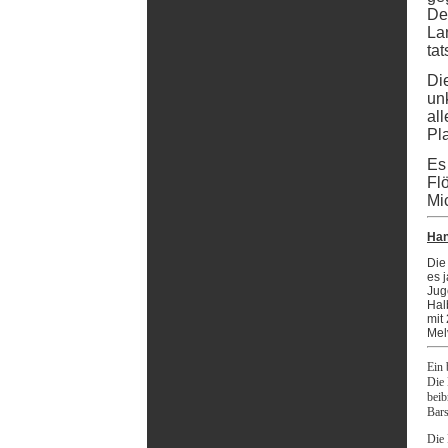
De
La
ta
Di
un
al
Pl
Es
Fl
Mi
Han
Die
es 
Jug
Hal
mit
Mel
Ein 
Die 
beib
Bars
Die 