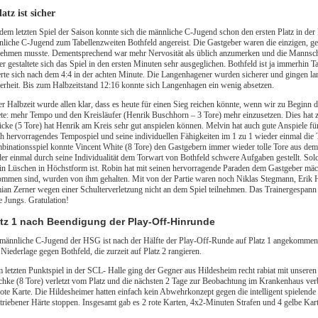
latz ist sicher
dem letzten Spiel der Saison konnte sich die männliche C-Jugend schon den ersten Platz in der
liche C-Jugend zum Tabellenzweiten Bothfeld angereist. Die Gastgeber waren die einzigen, g
ehmen musste. Dementsprechend war mehr Nervosität als üblich anzumerken und die Mannscha
r gestaltete sich das Spiel in den ersten Minuten sehr ausgeglichen. Bothfeld ist ja immerhin
rte sich nach dem 4:4 in der achten Minute. Die Langenhagener wurden sicherer und gingen la
erheit. Bis zum Halbzeitstand 12:16 konnte sich Langenhagen ein wenig absetzen.
er Halbzeit wurde allen klar, dass es heute für einen Sieg reichen könnte, wenn wir zu Beginn 
ete: mehr Tempo und den Kreisläufer (Henrik Buschhorn – 3 Tore) mehr einzusetzen. Dies hat z
icke (5 Tore) hat Henrik am Kreis sehr gut anspielen können. Melvin hat auch gute Anspiele fü
h hervorragendes Tempospiel und seine individuellen Fähigkeiten im 1 zu 1 wieder einmal die
inationsspiel konnte Vincent White (8 Tore) den Gastgebern immer wieder tolle Tore aus de
er einmal durch seine Individualität dem Torwart von Bothfeld schwere Aufgaben gestellt. So
n Lüschen in Höchstform ist. Robin hat mit seinen hervorragende Paraden dem Gastgeber mächt
mmen sind, wurden von ihm gehalten. Mit von der Partie waren noch Niklas Stegmann, Erik
an Zerner wegen einer Schulterverletzung nicht an dem Spiel teilnehmen. Das Trainergespann
e Jungs. Gratulation!
atz 1 nach Beendigung der Play-Off-Hinrunde
männliche C-Jugend der HSG ist nach der Hälfte der Play-Off-Runde auf Platz 1 angekommen.
 Niederlage gegen Bothfeld, die zurzeit auf Platz 2 rangieren.
 letzten Punktspiel in der SCL- Halle ging der Gegner aus Hildesheim recht rabiat mit unseren
chke (8 Tore) verletzt vom Platz und die nächsten 2 Tage zur Beobachtung im Krankenhaus ve
rote Karte. Die Hildesheimer hatten einfach kein Abwehrkonzept gegen die intelligent spielen
triebener Härte stoppen. Insgesamt gab es 2 rote Karten, 4x2-Minuten Strafen und 4 gelbe Karten